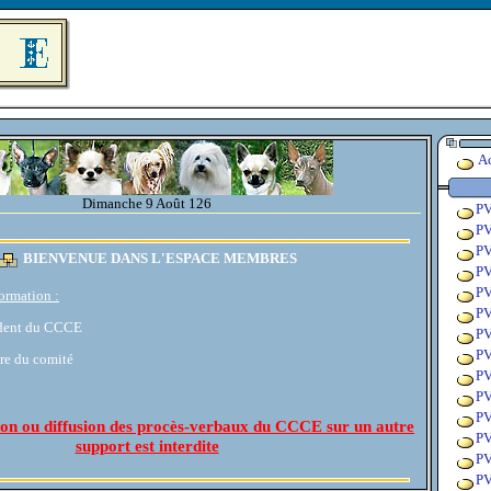
A
Dimanche 9 Août 126
PV
PV
PV
BIENVENUE DANS L'ESPACE MEMBRES
PV
PV
ormation :
PV
ident du CCCE
PV
PV
re du comité
PV
PV
PV
on ou diffusion des procès-verbaux du CCCE sur un autre
PV
support est interdite
PV
PV