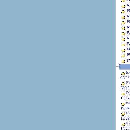
R
E
R
E
R
R
R
R
E
P
P
El
02/03
El
28/10
Di
15/12
El
19/09
El
13/09
El
14/09