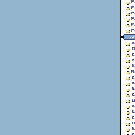
PV
PV
PV
PV
PV
PV
As
R
E
R
R
R
El
R
R
R
R
E
R
R
R
E
R
R