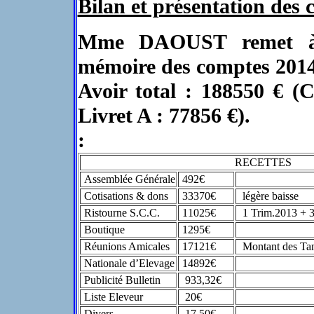
Bilan et présentation de
Mme DAOUST remet à 
mémoire des comptes 2014
Avoir total : 188550 € (
Livret A : 77856 €).
:
RECETTES
Assemblée Générale
492€
Cotisations & dons
33370€
légère baisse
Ristourne S.C.C.
11025€
1 Trim.2013 + 3 
Boutique
1295€
Réunions Amicales
17121€
Montant des Tan
Nationale d’Elevage
14892€
Publicité Bulletin
933,32€
Liste Eleveur
20€
Divers
17,50€