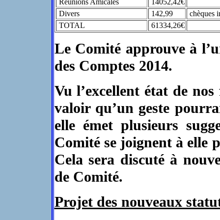
Réunions Amicales
14052,42€
Divers
142,99
chèques i
TOTAL
61334,26€
Le Comité approuve à l’un
des Comptes 2014.
Vu l’excellent état de n
valoir qu’un geste pourrai
elle émet plusieurs sugg
Comité se joignent à elle p
Cela sera discuté à nouv
de Comité.
Projet des nouveaux stat