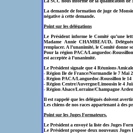
La SCC nous informe de la qualification de
La demande de formation de juge de Monsie
négative à cette demande.
Point sur les délégations
Le Président informe le Comité qu’une let
Madame Annie CHAMBEAUD, Déléguée Po
remplacer. A l’unanimité, le Comité donne s
Pour la région PACA/Languedoc-Roussill
est acceptée à l’unanimité.
Le Président signale que 4 Réunions Amicales
- Région Ile de France/Normandie le 7 Mai 2
- Région PACA/Languedoc-Roussillon le 14 
- Région Centre/Auvergne/Limousin le 4 Jui
- Région Alsace/Lorraine/Champagne Ardenn
Il est rappelé que les délégués doivent averti
Les chiens de nos races appartenant à des pr
Point sur les Juges Formateurs.
Le Président a envoyé la liste des Juges Form
Le Président propose deux nouveaux Juge