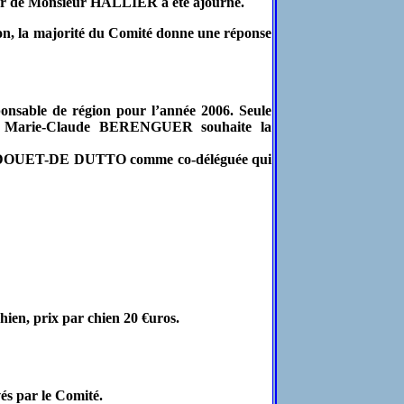
sier de Monsieur HALLIER a été ajourné.
n, la majorité du Comité donne une réponse
onsable de région pour l’année 2006. Seule
e Marie-Claude BERENGUER souhaite la
ne DOUET-DE DUTTO comme co-déléguée qui
hien, prix par chien 20 €uros.
 par le Comité.