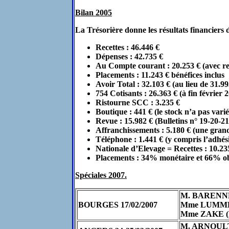
Bilan 2005
La Trésorière donne les résultats financiers 
Recettes : 46.446 €
Dépenses : 42.735 €
Au Compte courant : 20.253 € (avec re
Placements : 11.243 € bénéfices inclus
Avoir Total : 32.103 € (au lieu de 31.99
754 Cotisants : 26.363 € (à fin février
Ristourne SCC : 3.235 €
Boutique : 441 € (le stock n’a pas vari
Revue : 15.982 € (Bulletins n° 19-20-21
Affranchissements : 5.180 € (une grand
Téléphone : 1.441 € (y compris l’adhés
Nationale d’Elevage = Recettes : 10.235
Placements : 34% monétaire et 66% ob
Spéciales 2007.
M. BARENNE 
BOURGES 17/02/2007
Mme LUMMELA
Mme ZAKE (Le
M. ARNOULT