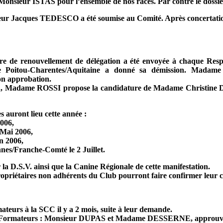
 Monsieur ISTAS pour l’ensemble de nos races. Par contre le dos
ur Jacques TEDESCO a été soumise au Comité. Après concertatio
tre de renouvellement de délégation a été envoyée à chaque Resp
itou-Charentes/Aquitaine a donné sa démission. Madam
on approbation.
on, Madame ROSSI propose la candidature de Madame Christi
 auront lieu cette année :
006,
Mai 2006,
n 2006,
es/Franche-Comté le 2 Juillet.
r la D.S.V. ainsi que la Canine Régionale de cette manifestation.
opriétaires non adhérents du Club pourront faire confirmer leur c
ateurs à la SCC il y a 2 mois, suite à leur demande.
s Formateurs : Monsieur DUPAS et Madame DESSERNE, approuvés