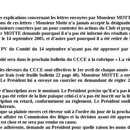
xplications concernant les lettres envoyées par Monsieur MO
ons de ces lettres : Monsieur Motte n’a jamais accepté la désignat
 plusieurs courriers par an pour contester les actions du Club et pro
r MOTTE demande pourquoi il n’a pas été informé des résultats de 
e 14 septembre 2005, et d’autre part pourquoi il a été retiré de la
 du Comité du 14 septembre n’ayant pas été approuvé par le 
ité sera dans le prochain bulletin du CCCE à la rubrique « La vi
 des éleveurs du CCCE sont effectives le 1er avril de chaque année e
ur frais (voir feuille bulletin 22 page 40). Monsieur MOTTE a env
e, Le Président lui a envoyé un courrier en demandant de régle
d’inscription avec le montant. Le Président précise qu’il n’a pas l
s été retiré de la liste puisque celui-ci n’a pas été inscrit sur la li
ription en retard, conformément au règlement. Le Président souli
dhérents.
sa plainte envers cet éleveur soit à l’ordre du jour de la proch
affaire en Commission des litiges et la décision ayant été appro
est close et ne sera pas remise en cause.
dhérente, demande au Président pour quelle raison les noms de