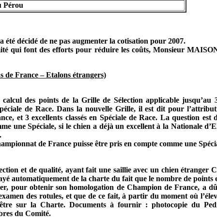
u Pérou
a été décidé de ne pas augmenter la cotisation pour 2007.
ité qui font des efforts pour réduire les coûts, Monsieur MAIS
s de France – Etalons étrangers)
lcul des points de la Grille de Sélection applicable jusqu’au 
iale de Race. Dans la nouvelle Grille, il est dit pour l’attribut
, et 3 excellents classés en Spéciale de Race. La question est de
e une Spéciale, si le chien a déjà un excellent à la Nationale d
.
hampionnat de France puisse être pris en compte comme une Spécia
ection et de qualité, ayant fait une saillie avec un chien étrange
 rayé automatiquement de la charte du fait que le nombre de points es
ger, pour obtenir son homologation de Champion de France, a d
’examen des rotules, et que de ce fait, à partir du moment où l’éle
 être sur la Charte. Documents à fournir : photocopie du Ped
bres du Comité.