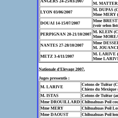
ANGERS 24-25/03/2007
M. MATTERA (
M. DUPAS (C
LYON 03/06/2007
Mme MERY (Co
Mme BRESTE
DOUAI 14-15/07/2007
(voir selon l
M. KLEIN (Ch
PERPIGNAN 20-21/10/2007
Mme MOREAU
Mme DESSER
NANTES 27-28/10/2007
M. JOUANCHIC
M. LARIVE (
METZ 3-4/11/2007
Mme LARIVE (
Nationale d'Elevage 2007.
Juges pressentis :
Cotons de Tuléar (C
M. LARIVE
Chiens du Mexique (t
M. ISTAS
Cotons de Tuléar (au
Mme DROUILLARD
Chihuahuas Poil co
Mme MERY
Chihuahuas Poil Lon
Mme DAOUST
Chihuahuas Poil long