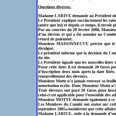
Questions diverses.
Madame LARIVE demande au Président des e
Le Président explique succinctement les rais
(autre que lui) et depuis ce temps, il envoie
Par un courrier du 20 février 2006, Monsieu
d’un éleveur et qui a été soumise au Comité l
retard de paiement.
Monsieur MAISONNEUVE précise que le PV
divulgué.
Le président informe que la décision du Com
du site.
Le Président signale que les nouvelles listes
Passé cette date, il est demandé 20 €uros po
d’inscription deux mois après la date fixé
renouvellement des éleveurs.
Monsieur Motte n’a jamais renvoyé sa feuille 
autorisation écrite. Donc Monsieur Motte n’a pa
Trois éleveurs ont payé 20 €uros pour insc
celui-ci est applicable pour l’ensemble des a
Monsieur MOTTE demande également à ce que 
Les Membres du Comité ont statué sur cette 
septembre 2005,considèrent que cette affaire 
Madame LARIVE, suite à la demande d’une a