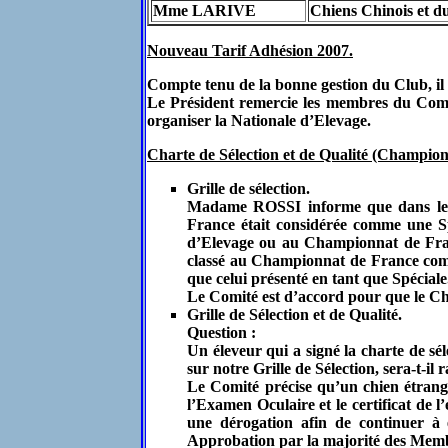
Mme LARIVE
Chiens Chinois et d
Nouveau Tarif Adhésion 2007.
Compte tenu de la bonne gestion du Club, il 
Le Président remercie les membres du Com
organiser la Nationale d’Elevage.
Charte de Sélection et de Qualité (Champion
Grille de sélection.
Madame ROSSI informe que dans le ca
France était considérée comme une Spéc
d’Elevage ou au Championnat de France
classé au Championnat de France comm
que celui présenté en tant que Spéciale
Le Comité est d’accord pour que le C
Grille de Sélection et de Qualité.
Question :
Un éleveur qui a signé la charte de sél
sur notre Grille de Sélection, sera-t-il
Le Comité précise qu’un chien étran
l’Examen Oculaire et le certificat de l
une dérogation afin de continuer à
Approbation par la majorité des Mem