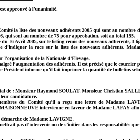
est approuvé à l’unanimité.
mité la liste des nouveaux adhérents 2005 qui sont au nombre de
6, qui sont au nombre de 75 pour approbation, soit au total 155.
 du 16 Avril 2005, sur le listing remis des nouveaux adhérents, 3 li
 d’indiquer la race sur la liste des nouveaux adhérents. Ma
r l’organisation de la Nationale d’Elevage.
algré l’augmentation des adhérents. Il est précisé que le courrier p
s, le Président informe qu’il fait imprimer la quantité de bulletins
Social de : Monsieur Raymond SOULAT, Monsieur Christian SAL
leur candidature.
bres du Comité qu’il a reçu une lettre de Madame LAVIGN
 MAISONNEUVE intervienne en faveur de Madame LAFAY afin que 
 la démarche de Madame LAVIGNE.
ttrait pas d’intervenir ou de s’initier dans les responsabilités que