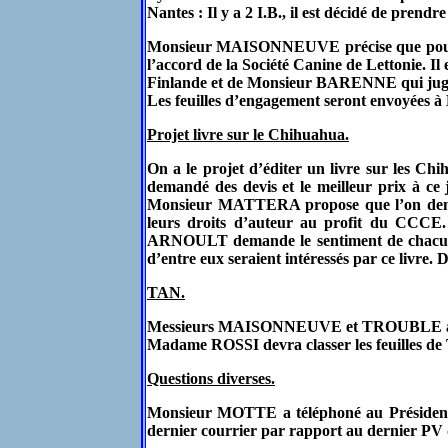
Nantes : Il y a 2 I.B., il est décidé de p
Monsieur MAISONNEUVE précise que pour la
l’accord de la Société Canine de Lettonie.
Finlande et de Monsieur BARENNE qui juge
Les feuilles d’engagement seront envoyées à 
Projet livre sur le Chihuahua.
On a le projet d’éditer un livre sur les
demandé des devis et le meilleur prix à ce 
Monsieur MATTERA propose que l’on demande 
leurs droits d’auteur au profit du CCCE
ARNOULT demande le sentiment de chacun au
d’entre eux seraient intéressés par ce livre. 
TAN.
Messieurs MAISONNEUVE et TROUBLE assum
Madame ROSSI devra classer les feuilles de 
Questions diverses.
Monsieur MOTTE a téléphoné au Président a
dernier courrier par rapport au dernier P