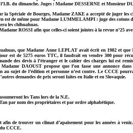
rendre l’I.B. du dimanche. Juges : Madame DESSERNE et Monsieur 
 Spéciale de Bourges, Madame ZAKE a accepté de juger les chie
 Il en est de même pour Madame LUMMELAMPI : juge des cotons de
ra les chihuahuas.
Madame ROSSI afin que celles-ci soient jointes à la revue n°25 ave
 Chihuahuas, que Madame Anne LEPLAT avait écrit en 1982 et qu
jour est de 5275 euros TTC, il faudrait en vendre 300 pour récup
des devis à l’étranger et le cahier des charges lui est remis.
. Madame DAOUST propose que l’on fasse une annonce dans la
 sujet de l’édition et personne n’est contre. Le CCCE pourra 
D’autres demandes de prix seront faites en Italie et en Slovaquie.
eront les Tans lors de la N.E.
Tan par nom des propriétaires et par ordre alphabétique.
fin de trouver un climat d’apaisement pour les années à venir
V du CCCE.