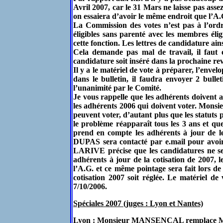
Avril 2007, car le 31 Mars ne laisse pas assez
on essaiera d’avoir le même endroit que l’A
La Commission des votes n’est pas à l’ord
éligibles sans parenté avec les membres 
cette fonction. Les lettres de candidature a
Cela demande pas mal de travail, il fau
candidature soit inséré dans la prochaine re
Il y a le matériel de vote à préparer, l’enve
dans le bulletin, il faudra envoyer 2 bulle
l’unanimité par le Comité.
Je vous rappelle que les adhérents doivent a
les adhérents 2006 qui doivent voter. Mons
peuvent voter, d’autant plus que les statuts
le problème réapparaît tous les 3 ans et q
prend en compte les adhérents à jour de le
DUPAS sera contacté par e.mail pour avoir 
LARIVE précise que les candidatures ne ser
adhérents à jour de la cotisation de 2007, 
l’A.G. et ce même pointage sera fait lors de
cotisation 2007 soit réglée. Le matériel d
7/10/2006.
Spéciales 2007 (juges : Lyon et Nantes)
Lyon : Monsieur MANSENCAL remplace Mon