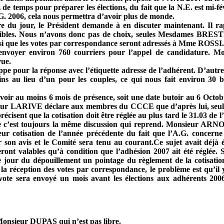
 de temps pour préparer les élections, du fait que la N.E. est mi-fév
.G. 2006, cela nous permettra d’avoir plus de monde.
re du jour, le Président demande à en discuter maintenant. Il r
éligibles. Nous n’avons donc pas de choix, seules Mesdames 
insi que les votes par correspondance seront adressés à Mme ROSSI.
t envoyer environ 760 courriers pour l’appel de candidature.
vue.
loppe pour la réponse avec l’étiquette adresse de l’adhérent. D’autr
tins au lieu d’un pour les couples, ce qui nous fait environ 30 b
voir au moins 6 mois de présence, soit une date butoir au 6 Octobr
ieur LARIVE déclare aux membres du CCCE que d’après lui, seuls l
 précisent que la cotisation doit être réglée au plus tard le 31.03
ue c’est toujours la même discussion qui reprend. Monsieur ARN
ur cotisation de l’année précédente du fait que l’A.G. concern
son avis et le Comité sera tenu au courant.Ce sujet avait déjà é
ont valables qu’à condition que l’adhésion 2007 ait été réglée.
le jour du dépouillement un pointage du règlement de la cotisation
 la réception des votes par correspondance, le problème est qu’il 
e vote sera envoyé un mois avant les élections aux adhérents 20
sieur DUPAS qui n’est pas libre.