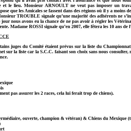
t répond qu’il avait pris contact avec l’assurance et que nous s
date et le lieu. Monsieur ARNOULT ne veut pas imposer un trava
e les Amicales se fassent dans des régions où il y a moins de c
Monsieur TROUBLE signale qu’une majorité des adhérents ne s’insc
 jour nous avons eu la chance de ne pas avoir à régler les Vétérina
uente. Madame ROSSI signale qu’en 2007, elle fêtera les 10 ans de
 CCCE
rtains juges du Comité étaient prévus sur la liste du Championna
met sur la liste car la S.C.C. faisant son choix sans nous consulte
nce.
exique
is
ent pas assurer les 2 races, cela lui ferait trop de chiens).
rmédiaire, ouverte, champion & vétéran) & Chiens du Mexique (to
)
rt