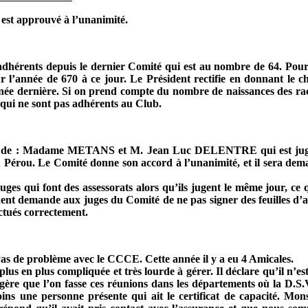
 est approuvé à l’unanimité.
adhérents depuis le dernier Comité qui est au nombre de 64. Pour
 l’année de 670 à ce jour. Le Président rectifie en donnant le ch
née dernière. Si on prend compte du nombre de naissances des race
 qui ne sont pas adhérents au Club.
ial de : Madame METANS et M. Jean Luc DELENTRE qui est juge
 Pérou. Le Comité donne son accord à l’unanimité, et il sera dema
juges qui font des assessorats alors qu’ils jugent le même jour, ce
ident demande aux juges du Comité de ne pas signer des feuilles d’
ectués correctement.
 Pas de problème avec le CCCE. Cette année il y a eu 4 Amicales.
lus en plus compliquée et très lourde à gérer. Il déclare qu’il n’e
ue l’on fasse ces réunions dans les départements où la D.S.V. 
oins une personne présente qui ait le certificat de capacité. Mo