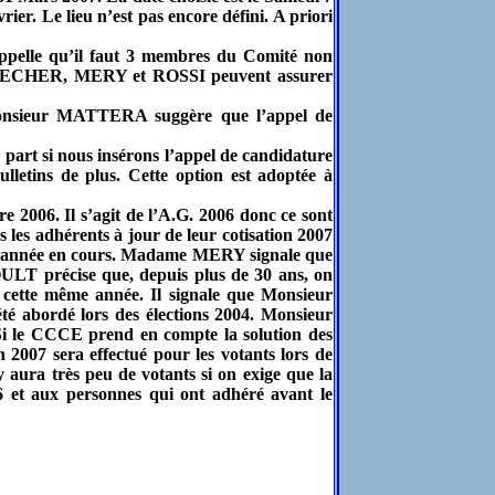
rier. Le lieu n’est pas encore défini. A priori
appelle qu’il faut 3 membres du Comité non
BRESTECHER, MERY et ROSSI peuvent assurer
 Monsieur MATTERA suggère que l’appel de
e part si nous insérons l’appel de candidature
ulletins de plus. Cette option est adoptée à
e 2006. Il s’agit de l’A.G. 2006 donc ce sont
es adhérents à jour de leur cotisation 2007
 de l’année en cours. Madame MERY signale que
OULT précise que, depuis plus de 30 ans, on
e cette même année. Il signale que Monsieur
té abordé lors des élections 2004. Monsieur
 Si le CCCE prend en compte la solution des
 2007 sera effectué pour les votants lors de
y aura très peu de votants si on exige que la
06 et aux personnes qui ont adhéré avant le