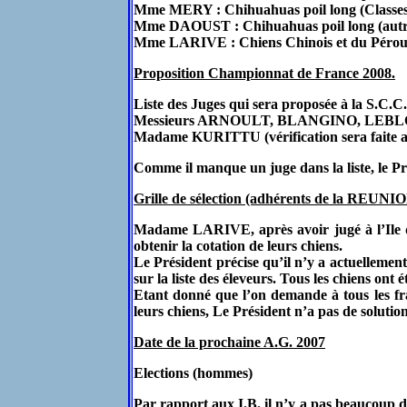
Mme MERY : Chihuahuas poil long (Classes
Mme DAOUST : Chihuahuas poil long (autre
Mme LARIVE : Chiens Chinois et du Péro
Proposition Championnat de France 2008.
Liste des Juges qui sera proposée à la S.C.C.
Messieurs ARNOULT, BLANGINO, LEBLON
Madame KURITTU (vérification sera fai
Comme il manque un juge dans la liste, le Pr
Grille de sélection (adhérents de la REUNIO
Madame LARIVE, après avoir jugé à l’Ile
obtenir la cotation de leurs chiens.
Le Président précise qu’il n’y a actuellemen
sur la liste des éleveurs. Tous les chiens ont é
Etant donné que l’on demande à tous les fra
leurs chiens, Le Président n’a pas de solutio
Date de la prochaine A.G. 2007
Elections (hommes)
Par rapport aux I.B. il n’y a pas beaucoup de