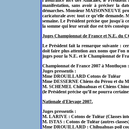
l’assurance lors des Amicales, le Présiden
manifestation, sans avoir à préciser la 
démarches. Monsieur MAISONNEUVE propose qu
caricaturale avec tout ce qu’elle demande. 
semaine. Le Président précise que jusqu'à ce
la somme qui leur serait due est très conséq
Juges Championnat de France et N.E. du
Le Président fait la remarque suivante : ce
doit faire plus attention aux noms que l’on 
juges pour la N.E. et le Championnat de Fra
Championnat de France 2007 à Montluçon :
Juges pressentis :
Mme DROUILLARD Cotons de Tuléar
Mme DESSERNE Chiens du Pérou et du M
M. SCHEMEL Chihuahuas et Chiens Chino
(le Président précise qu’il ne pourra certainem
Nationale d'Elevage 2007.
Juges pressentis :
M. LARIVE : Cotons de Tuléar (Classes inte
M. ISTAS : Cotons de Tuléar (autres classes
Mme DROUILLARD : Chihuahuas poil cou