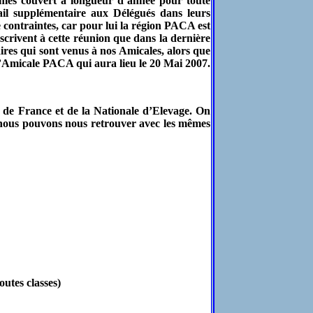
ommes couvert à longueur d’année pour toute
il supplémentaire aux Délégués dans leurs
ontraintes, car pour lui la région PACA est
rivent à cette réunion que dans la dernière
ires qui sont venus à nos Amicales, alors que
 l’Amicale PACA qui aura lieu le 20 Mai 2007.
t de France et de la Nationale d’Elevage. On
r, nous pouvons nous retrouver avec les mêmes
utes classes)