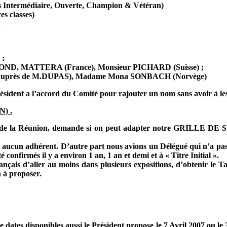
 Intermédiaire, Ouverte, Champion & Vétéran)
s classes)
u
 :
D, MATTERA (France), Monsieur PICHARD (Suisse) ;
te auprès de M.DUPAS), Madame Mona SONBACH (Norvège)
ésident a l’accord du Comité pour rajouter un nom sans avoir à les
N) .
 de la Réunion, demande si on peut adapter notre GRILLE DE S
t aucun adhérent. D’autre part nous avions un Délégué qui n’a pas 
té confirmés il y a environ 1 an, 1 an et demi et à « Titre Initial ».
nçais d’aller au moins dans plusieurs expositions, d’obtenir le Ta
n à proposer.
 dates disponibles aussi le Président propose le 7 Avril 2007 ou le