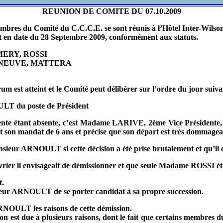
REUNION DE COMITE DU 07.10.2009
mbres du Comité du C.C.C.E. se sont réunis à l’Hôtel Inter-Wilso
ent en date du 28 Septembre 2009, conformément aux statuts.
MERY, ROSSI
ONNEUVE, MATTERA
m est atteint et le Comité peut délibérer sur l’ordre du jour suiva
LT du poste de Président
étant absente, c’est Madame LARIVE, 2ème Vice Présidente, qui
nt son mandat de 6 ans et précise que son départ est très dommagea
NOULT si cette décision a été prise brutalement et qu’il est tr
er il envisageait de démissionner et que seule Madame ROSSI éta
t.
ur ARNOULT de se porter candidat à sa propre succession.
ULT les raisons de cette démission.
st due à plusieurs raisons, dont le fait que certains membres du