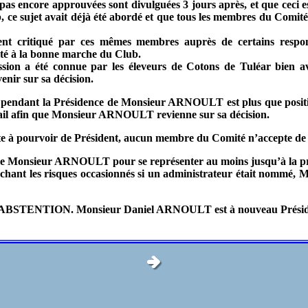
 pas encore approuvées sont divulguées 3 jours après, et que ceci 
e sujet avait déjà été abordé et que tous les membres du Comité 
critiqué par ces mêmes membres auprès de certains responsab
té à la bonne marche du Club.
n a été connue par les éleveurs de Cotons de Tuléar bien av
nir sur sa décision.
b pendant la Présidence de Monsieur ARNOULT est plus que positiv
mail afin que Monsieur ARNOULT revienne sur sa décision.
ste à pourvoir de Président, aucun membre du Comité n’accepte de s
Monsieur ARNOULT pour se représenter au moins jusqu’à la pr
sachant les risques occasionnés si un administrateur était nomm
e ABSTENTION. Monsieur Daniel ARNOULT est à nouveau Prési