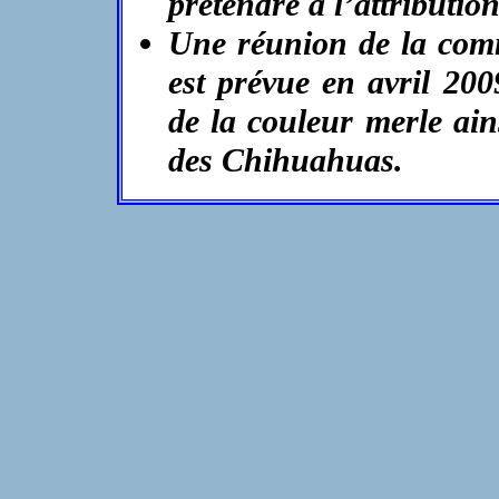
prétendre à l’attributi
Une réunion de la comm
est prévue en avril 20
de la couleur merle ain
des Chihuahuas.