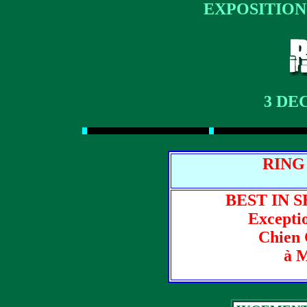
EXPOSITION
3 DE
RING
BEST IN 
Excepti
Chien 
à M