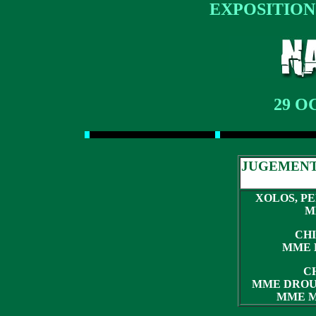
EXPOSITION
29 O
JUGEMENT
XOLOS, PE
M
CHI
MME 
C
MME DROUIL
MME MER