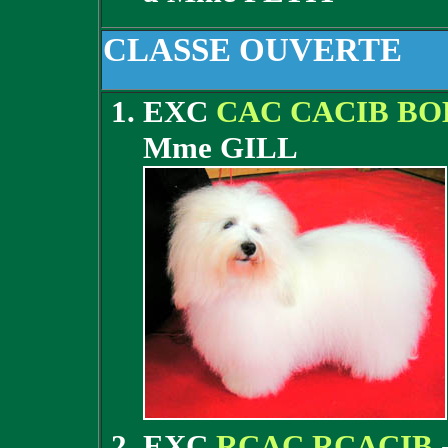
CLASSE OUVERTE
EXC
CAC CACIB BO
Mme GILL
EXC
RCAC RCACIB