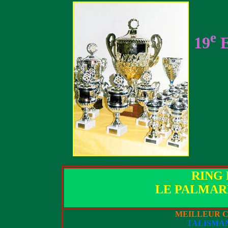
e
19
E
RING 
LE PALMAR
MEILLEUR C
TALISMA