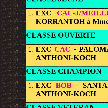
EXC
CAC-J/MEIL
KORRANTOH à Mm
CLASSE OUVERTE
EXC
CAC
- PALOM
ANTHONI-KOCH
CLASSE CHAMPION
EXC
BOB
- SANTA
ANTHONI-KOCH
CLASSE VETERAN