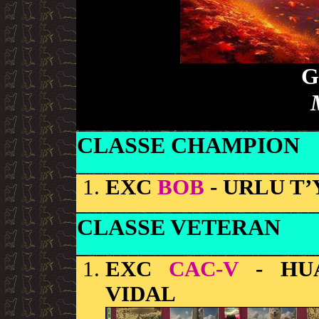
G
CLASSE CHAMPION
EXC
BOB
- URLU T’
CLASSE VETERAN
EXC
CAC-V
- HUA
VIDAL