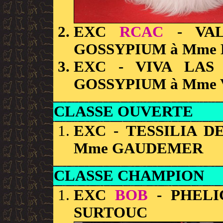
EXC
RCAC
- VAL
GOSSYPIUM à Mme
EXC
- VIVA LAS
GOSSYPIUM à Mme
CLASSE OUVERTE
EXC
- TESSILIA 
Mme GAUDEMER
CLASSE CHAMPION
EXC
BOB
- PHELIC
SURTOUC