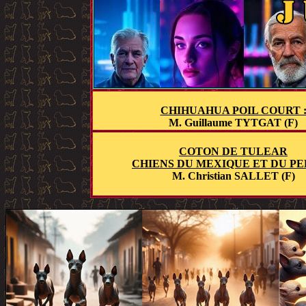
CHIHUAHUA POIL COURT 
M. Guillaume TYTGAT (F)
COTON DE TULEAR
CHIENS DU MEXIQUE ET DU PE
M. Christian SALLET (F)