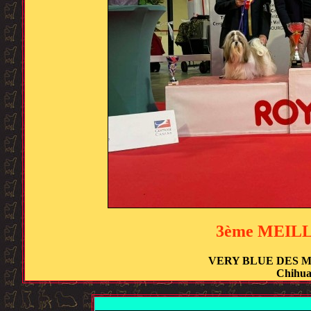
3ème MEIL
VERY BLUE DES 
Chihua