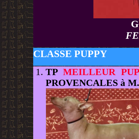
G
FE
CLASSE PUPPY
TP
MEILLEUR PU
PROVENCALES à M.