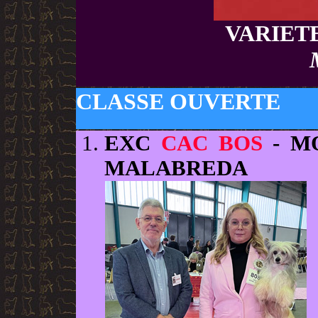
VARIET
CLASSE OUVERTE
EXC
CAC BOS
- M
MALABREDA