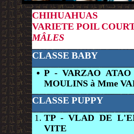
CHIHUAHUAS
VARIETE POIL COUR
MÂLES
CLASSE BABY
P
- VARZAO ATAO 
MOULINS à Mme VA
CLASSE PUPPY
TP
- VLAD DE L'
VITE