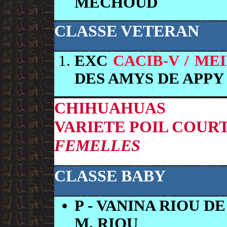
MECHOUD
CLASSE VETERAN
EXC
CACIB-V / M
DES AMYS DE APP
CHIHUAHUAS
VARIETE POIL COUR
FEMELLES
CLASSE BABY
P
- VANINA RIOU DE
M. RIOU