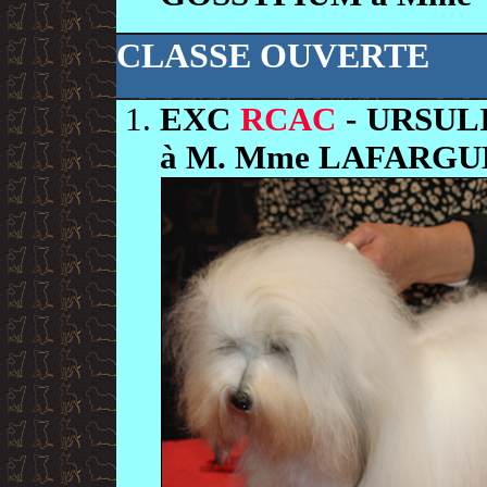
CLASSE OUVERTE
EXC
RCAC
- URSUL
à M. Mme LAFARGU