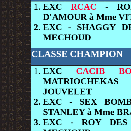
EXC
RCAC
- ROB
D'AMOUR à Mme VI
EXC
- SHAGGY D
MECHOUD
CLASSE CHAMPION
EXC
CACIB BO
MATRIOCHEKAS
JOUVELET
EXC
- SEX BOM
STANLEY à Mme B
EXC
- ROY DES