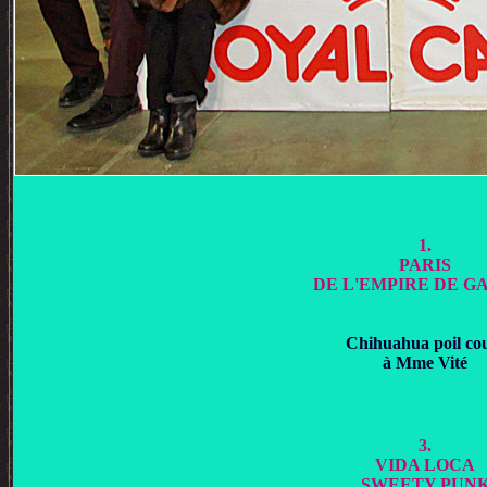
1.
PARIS
DE L'EMPIRE DE G
Chihuahua poil co
à Mme Vité
3.
VIDA LOCA
SWEETY PUN