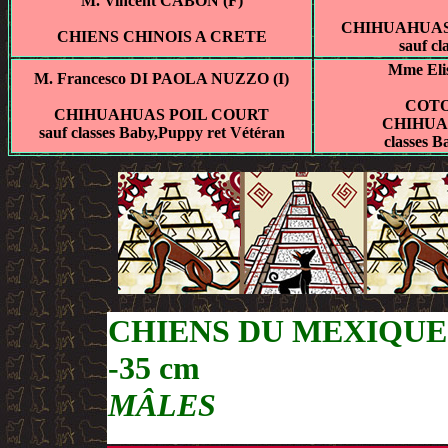
M. Vincent CABON (F)
CHIHUAHUAS
CHIENS CHINOIS A CRETE
sauf cl
Mme Eli
M. Francesco DI PAOLA NUZZO (I)
COTO
CHIHUAHUAS POIL COURT
CHIHUA
sauf classes Baby,Puppy ret Vétéran
classes B
CHIENS DU MEXIQUE
-35 cm
MÂLES