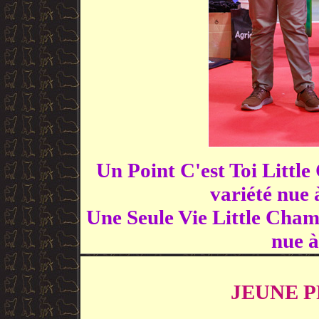
Un Point C'est Toi Littl
variété nu
Une Seule Vie Little Cham
nue 
JEUNE 