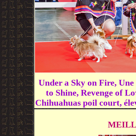
Under a Sky on Fire, Une 
to Shine, Revenge of L
Chihuahuas poil court, él
MEILL