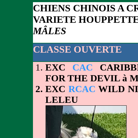
CHIENS CHINOIS A C
VARIETE HOUPPETT
MÂLES
CLASSE OUVERTE
EXC
CAC
CARIBB
FOR THE DEVIL à 
EXC
RCAC
WILD NI
LELEU