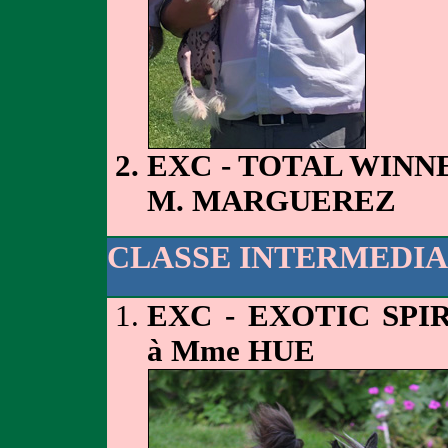
EXC - TOTAL WINN
M. MARGUEREZ
CLASSE INTERMEDIA
EXC - EXOTIC SPI
à Mme HUE