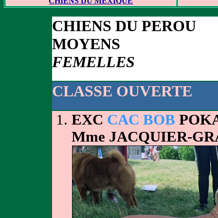
CHIENS DU MEXIQUE
CHIENS DU PEROU
MOYENS
FEMELLES
CLASSE OUVERTE
EXC
CAC BOB
POKA
Mme JACQUIER-G