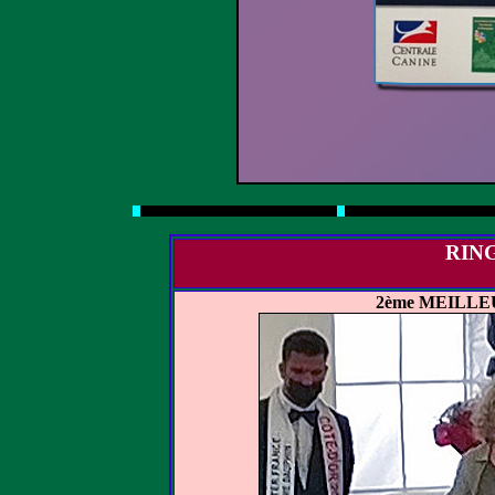
RIN
2ème MEILLE