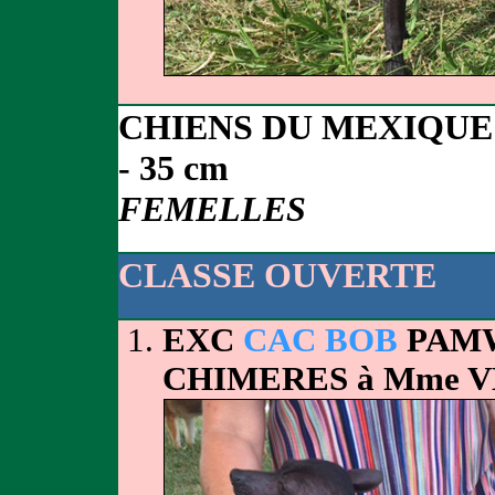
CHIENS DU MEXIQUE
- 35 cm
FEMELLES
CLASSE OUVERTE
EXC
CAC BOB
PAMW
CHIMERES à Mme 