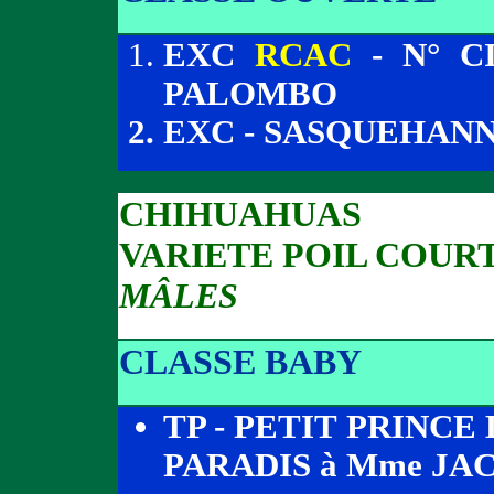
EXC
RCAC
- N° C
PALOMBO
EXC - SASQUEHANN
CHIHUAHUAS
VARIETE POIL COUR
MÂLES
CLASSE BABY
TP - PETIT PRINC
PARADIS à Mme JA