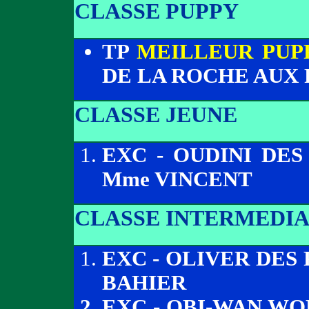
CLASSE PUPPY
TP
MEILLEUR PUP
DE LA ROCHE AUX 
CLASSE JEUNE
EXC - OUDINI DES
Mme VINCENT
CLASSE INTERMEDIA
EXC - OLIVER DES
BAHIER
EXC - OBI-WAN WO