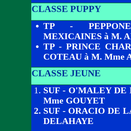
CLASSE PUPPY
TP - PEPPONE
MEXICAINES à M. A
TP - PRINCE CHA
COTEAU à M. Mme 
CLASSE JEUNE
SUF - O'MALEY DE
Mme GOUYET
SUF - ORACIO DE 
DELAHAYE