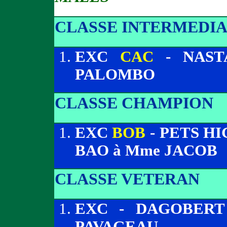
CLASSE INTERMEDIA
EXC
CAC
- NAST
PALOMBO
CLASSE CHAMPION
EXC
BOB
- PETS H
BAO à Mme JACOB
CLASSE VETERAN
EXC - DAGOBERT
PAVAGEAU