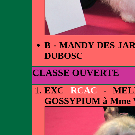
B - MANDY DES JA
DUBOSC
CLASSE OUVERTE
EXC
RCAC
- MEL
GOSSYPIUM à Mme