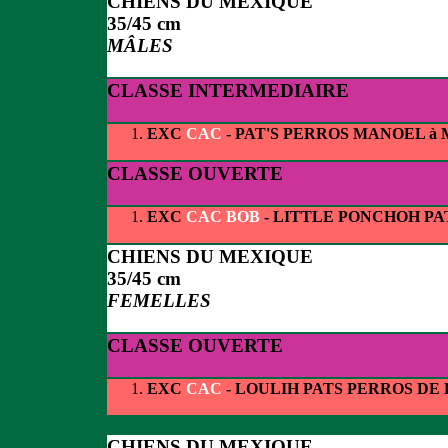
CHIENS DU MEXIQUE
35/45 cm
MÂLES
CLASSE INTERMEDIAIRE
EXC
CAC
- PAT'S PERROS MANOEL à
CLASSE OUVERTE
EXC
CAC BOB
- LITTLE PONCHOH P
CHIENS DU MEXIQUE
35/45 cm
FEMELLES
CLASSE OUVERTE
EXC
CAC
- LOULIH PATS PERROS D
CHIENS DU MEXIQUE