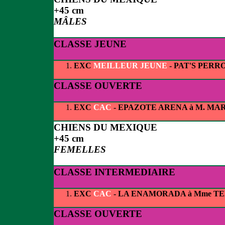
+45 cm
MÂLES
CLASSE JEUNE
EXC
MEILLEUR JEUNE
- PAT'S PERR
CLASSE OUVERTE
EXC
CAC
- EPAZOTE ARENA à M. MA
CHIENS DU MEXIQUE
+45 cm
FEMELLES
CLASSE INTERMEDIAIRE
EXC
CAC
- LA ENAMORADA à Mme T
CLASSE OUVERTE