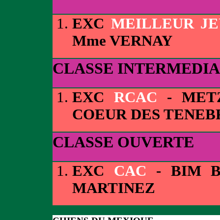
EXC
MEILLEUR J
Mme VERNAY
CLASSE INTERMEDIA
EXC
RCAC
- METZ
COEUR DES TENEBR
CLASSE OUVERTE
EXC
CAC
- BIM B
MARTINEZ