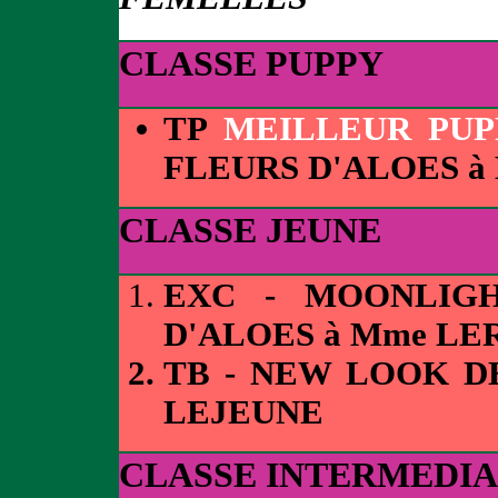
CLASSE PUPPY
TP
MEILLEUR PUP
FLEURS D'ALOES à
CLASSE JEUNE
EXC - MOONLIG
D'ALOES à Mme LE
TB - NEW LOOK D
LEJEUNE
CLASSE INTERMEDIA