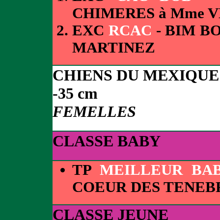
CHIMERES à Mme 
EXC
RCAC
- BIM B
MARTINEZ
CHIENS DU MEXIQUE
-35 cm
FEMELLES
CLASSE BABY
TP
MEILLEUR BA
COEUR DES TENEBR
CLASSE JEUNE