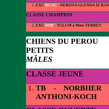
EXC
RCAC
- NERISSA GLENDA IZ KA
CLASSE CHAMPION
EXC
BOB
- TULUM à Mme TERRET
CHIENS DU PEROU
PETITS
MÂLES
CLASSE JEUNE
TB - NORBHER
ANTHONI-KOCH