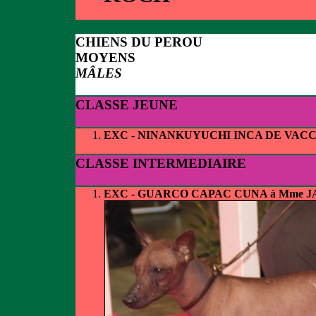
CHIENS DU PEROU
MOYENS
MÂLES
CLASSE JEUNE
EXC - NINANKUYUCHI INCA DE VAC
CLASSE INTERMEDIAIRE
EXC - GUARCO CAPAC CUNA à Mme 