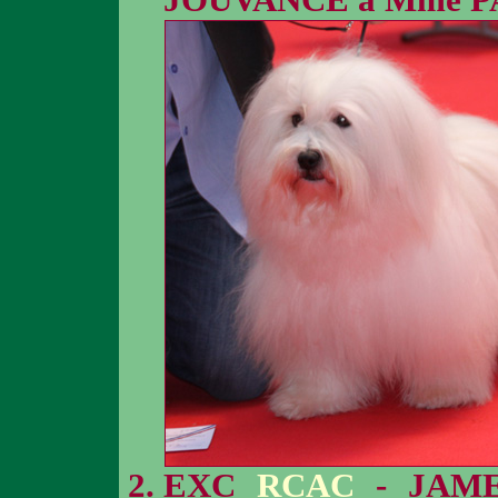
JOUVANCE à Mme P
EXC
RCAC
- JAME