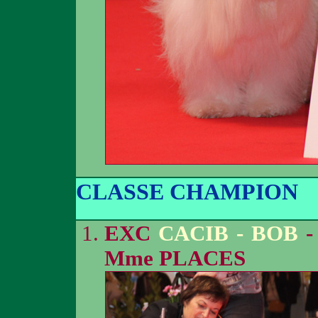
CLASSE CHAMPION
EXC
CACIB - BOB
-
Mme PLACES