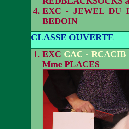
REDBLACKSOCKS 
EXC - JEWEL DU 
BEDOIN
CLASSE OUVERTE
EXC
CAC - RCACIB
Mme PLACES