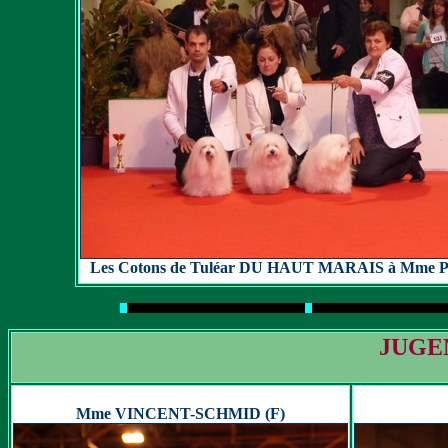
Les Cotons de Tuléar DU HAUT MARAIS à Mme P
JUGE
Mme VINCENT-SCHMID (F)