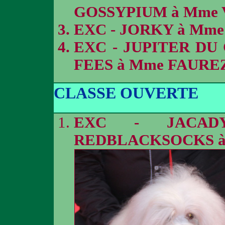
GOSSYPIUM à Mme
EXC - JORKY à Mm
EXC - JUPITER DU
FEES à Mme FAURE
CLASSE OUVERTE
EXC - JACAD
REDBLACKSOCKS 