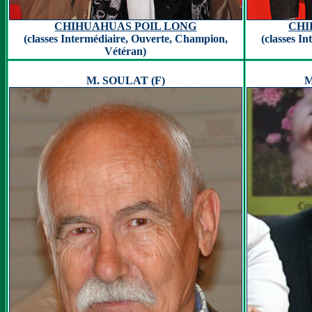
CHIHUAHUAS POIL LONG
CHI
(classes Intermédiaire, Ouverte, Champion,
(classes I
Vétéran)
M. SOULAT (F)
M