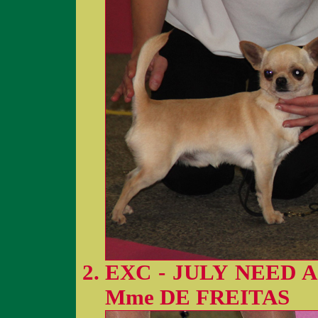
EXC - JULY NEED 
Mme DE FREITAS