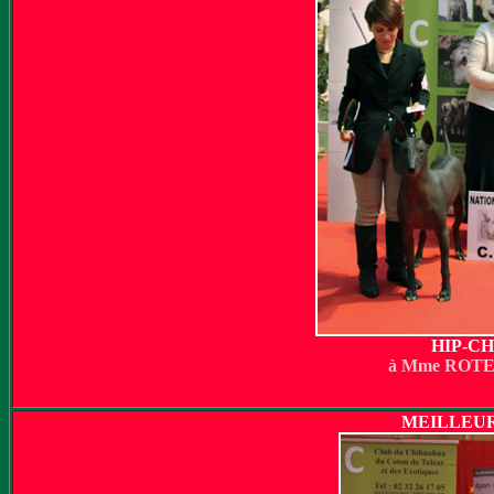
HIP-C
à Mme RO
MEILLEUR