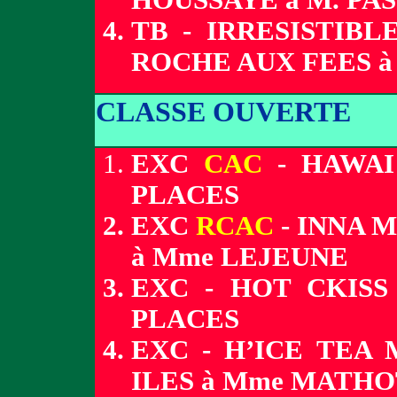
HOUSSAYE à M. PA
TB - IRRESISTIB
ROCHE AUX FEES à 
CLASSE OUVERTE
EXC
CAC
- HAWAI
PLACES
EXC
RCAC
- INNA 
à Mme LEJEUNE
EXC - HOT CKIS
PLACES
EXC - H’ICE TEA
ILES à Mme MATHO