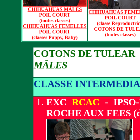
CHIHUAHUAS MÂLES
CHIHUAHUAS FEME
POIL COURT
POIL COURT
(toutes classes)
(classe Reproductric
CHIHUAHUAS FEMELLES
COTONS DE TULE
POIL COURT
(toutes classes)
(classes Puppy, Baby)
COTONS DE TULEAR
MÂLES
CLASSE INTERMEDIA
EXC
RCAC
- IPSO
ROCHE AUX FEES (d