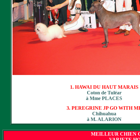
1. HAWAI DU HAUT MARAIS
Coton de Tuléar
à Mme PLACES
3. PEREGRINE JP GO WITH M
Chihuahua
à M. ALARION
MEILLEUR CHIEN C
VARIETE H