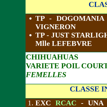
CLA
TP - DOGOMANIA 
VIGNERON
TP - JUST STARLI
Mlle LEFEBVRE
CHIHUAHUAS
VARIETE POIL COUR
FEMELLES
CLASSE 
EXC
RCAC
- UNA 