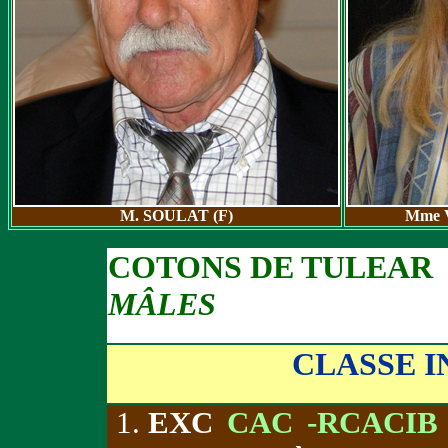
M. SOULAT (F)
Mme 
COTONS DE TULEAR
MÂLES
CLASSE 
EXC
CAC -RCACIB