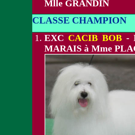
Mlle GRANDIN
CLASSE CHAMPION
EXC
CACIB BOB
- 
MARAIS à Mme PLA