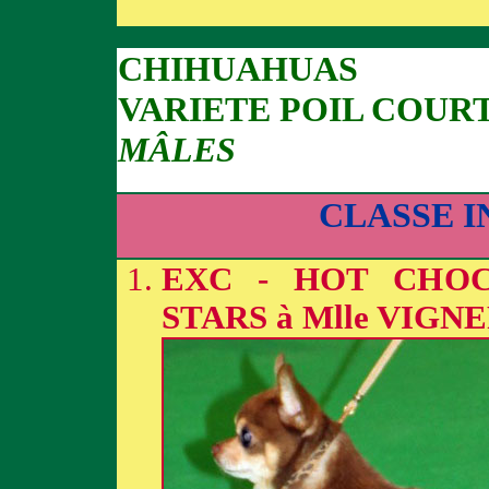
CHIHUAHUAS
VARIETE POIL COUR
MÂLES
CLASSE 
EXC - HOT CHOC
STARS à Mlle VIGN