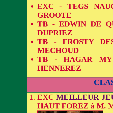
EXC - TEGS NAU
GROOTE
TB - EDWIN DE Q
DUPRIEZ
TB - FROSTY DE
MECHOUD
TB - HAGAR MY 
HENNEREZ
CLA
EXC
MEILLEUR JE
HAUT FOREZ à M.