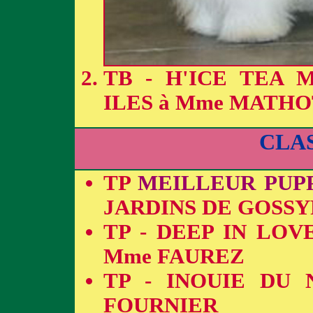
TB - H'ICE TEA
ILES à Mme MATHO
CLA
TP
MEILLEUR PUP
JARDINS DE GOSSY
TP - DEEP IN LO
Mme FAUREZ
TP - INOUIE DU
FOURNIER