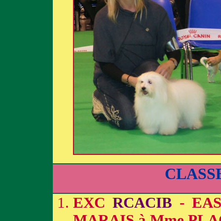
CLASS
EXC
RCACIB
- EA
MARAIS à Mme PLA