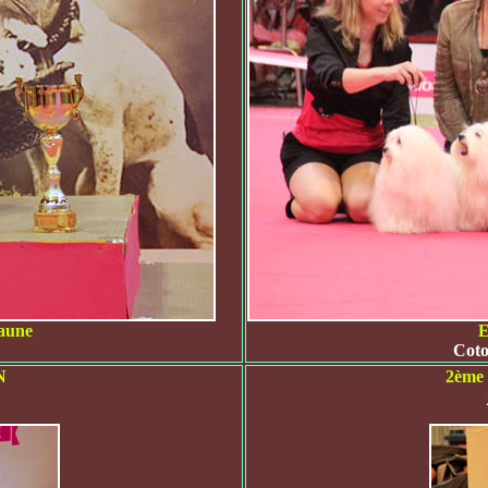
Jaune
E
Coto
N
2ème