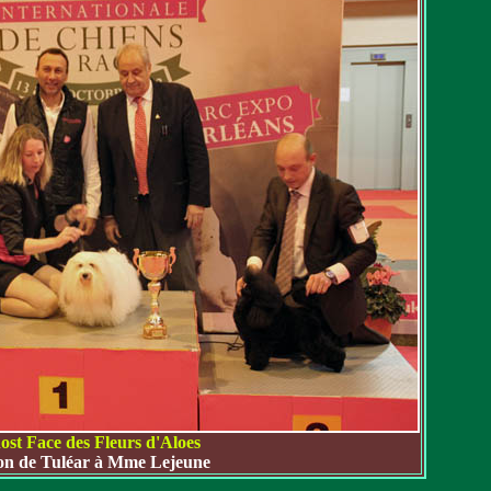
ost Face des Fleurs d'Aloes
on de Tuléar à Mme Lejeune