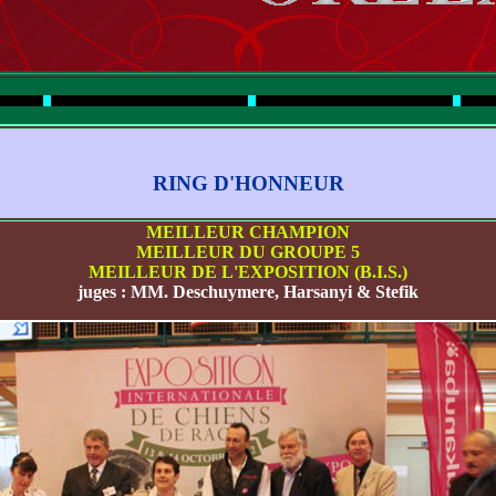
RING D'HONNEUR
MEILLEUR CHAMPION
MEILLEUR DU GROUPE 5
MEILLEUR DE L'EXPOSITION (B.I.S.)
juges : MM. Deschuymere, Harsanyi & Stefik