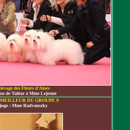
levage des Fleurs d'Aloes
ns de Tuléar à Mme Lejeune
 MEILLEUR DU GROUPE 9
juge : Mme Radvanszky