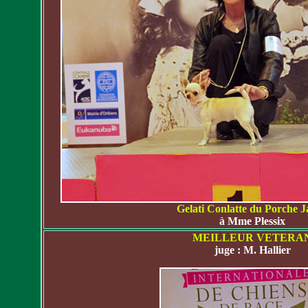
Gelati Conlatte du Porche 
à Mme Plessix
MEILLEUR VETERA
juge : M. Hallier