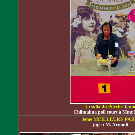
Ursulla du Porche Jaun
Chihuahua poil court à Mme P
3ème MEILLEURE PAI
juge : M. Arnoult