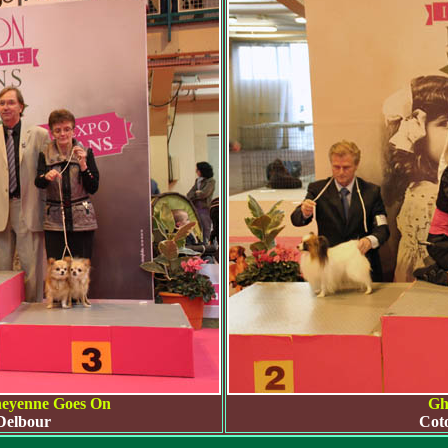
heyenne Goes On
Gh
Delbour
Cot