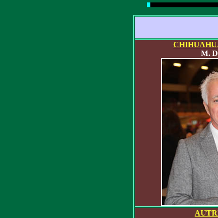
CHIHUAHU
M. D
AUTR