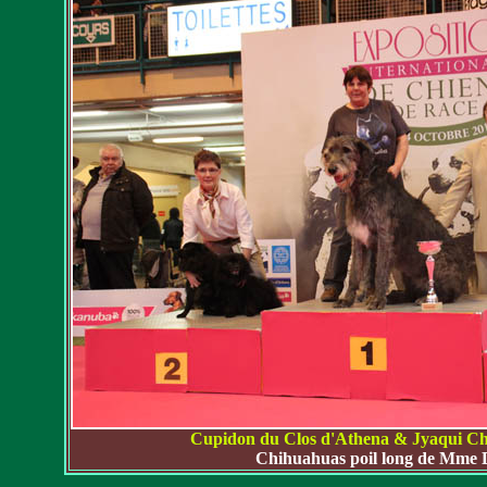
Cupidon du Clos d'Athena & Jyaqui C
Chihuahuas poil long de Mme 