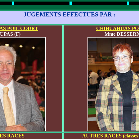
JUGEMENTS EFFECTUES PAR :
AS POIL COURT
CHIHUAHUAS PO
UPAS (F)
Mme DESSERN
ES RACES
AUTRES RACES (classes J