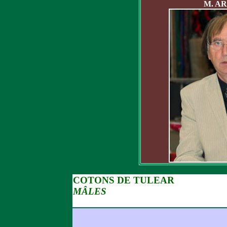
M. A
COTONS DE TULEAR
MÂLES