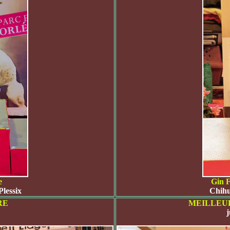
e
Gin F
lessix
Chihu
RE
MEILLEUR