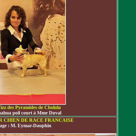
izz des Pyramides de Cholula
ahua poil court à Mme Duval
 CHIEN DE RACE FRANCAISE
juge : M. Eymar-Dauphin