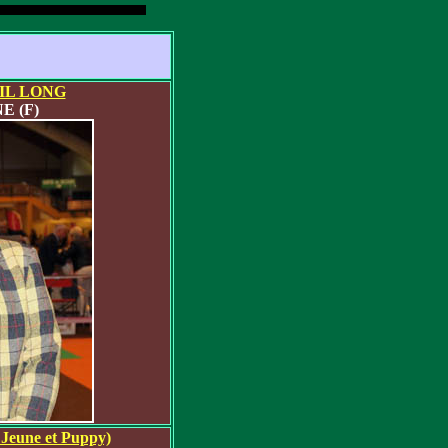
IL LONG
E (F)
eune et Puppy)