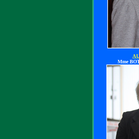
AU
Mme BOT