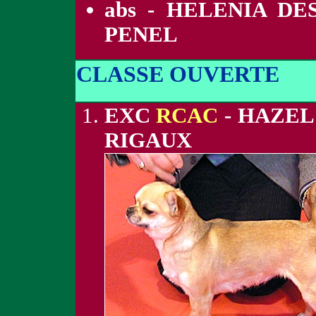
abs - HELENIA D
PENEL
CLASSE OUVERTE
EXC
RCAC
- HAZEL
RIGAUX