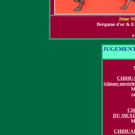
2ème 
Bergame d'or & E
a
JUGEMENT
CHIHU
(classes ouvert
M
(a
CH
DU MEXI
M
CHIHUAH