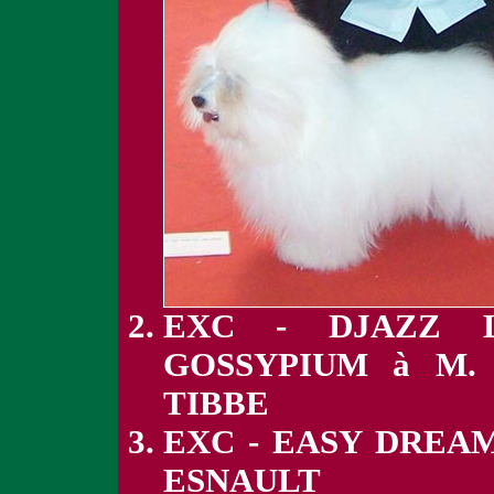
EXC - DJAZZ 
GOSSYPIUM à M.
TIBBE
EXC - EASY DREA
ESNAULT