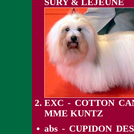
SURY & LEJEUNE
EXC - COTTON CA
MME KUNTZ
abs - CUPIDON DE